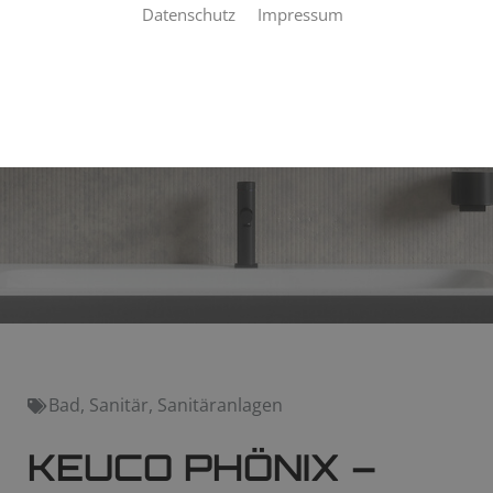
Datenschutz
Impressum
Bad
,
Sanitär
,
Sanitäranlagen
KEUCO PHÖNIX –