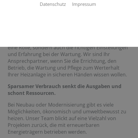
Die Heizaufwendungen eines Gebäudes sind ein
Datenschutz
Impressum
nicht zu unterschätzender Kostenfaktor. Gerade für
Produktionshallen oder große Büros kann eine
effiziente Wärmeerzeugung sowie eine durchdachte
Verteilung hohe Kosten einsparen. Hier spielt nicht
nur die Wahl des richtigen Heizsystems – ob Öl- oder
Gasheizung, BHKW oder erneuerbare Energien –
eine Rolle, sondern auch die richtigen Einstellungen
und Erfahrung bei der Wartung. Wir sind Ihr
Ansprechpartner, wenn Sie die Errichtung, den
Betrieb, die Wartung und Pflege zum Werterhalt
Ihrer Heizanlage in sicheren Händen wissen wollen.
Sparsamer Verbrauch senkt die Ausgaben und
schont Ressourcen.
Bei Neubau oder Modernisierung gibt es viele
Möglichkeiten, ökonomisch und umweltbewusst zu
heizen. Unser Team blickt auf eine Vielzahl von
Projekten zurück, die mit erneuerbaren
Energieträgern betrieben werden.