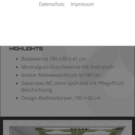
Datenschutz
Impressum
HIGHLIGHTS
Badewanne 180 x 80 x 41 cm
Mineralguss-Duschwanne mit Antirutsch
breiter Möbelwaschtisch in 140 cm
Separates WC ohne Spülrand mit PflegePLUS-
Beschichtung
Design-Badheizkörper, 180 x 60 cm