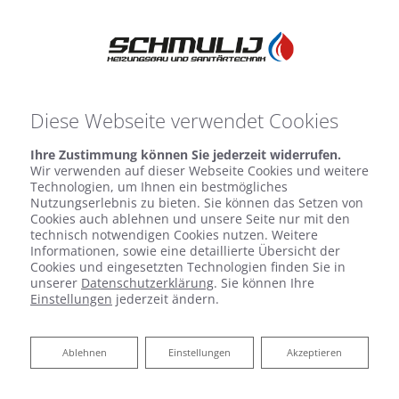
Diese Webseite verwendet Cookies
Startseite
»
Bad
»
Badinspiration & Musterbäder
»
Basic-Bad 15,9
Ihre Zustimmung können Sie jederzeit widerrufen.
㎡
Wir verwenden auf dieser Webseite Cookies und weitere
Technologien, um Ihnen ein bestmögliches
Nutzungserlebnis zu bieten. Sie können das Setzen von
Basic-Bad 15,9 ㎡
Cookies auch ablehnen und unsere Seite nur mit den
technisch notwendigen Cookies nutzen. Weitere
Informationen, sowie eine detaillierte Übersicht der
Cookies und eingesetzten Technologien finden Sie in
unserer
Datenschutzerklärung
. Sie können Ihre
Einstellungen
jederzeit ändern.
Ablehnen
Ablehnen
Einstellungen
Akzeptieren